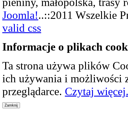
pieniny, małopolska, trasy
Joomla!
..::2011 Wszelkie P
valid css
Informacje o plikach cook
Ta strona używa plików Coo
ich używania i możliwości
przeglądarce.
Czytaj więcej.