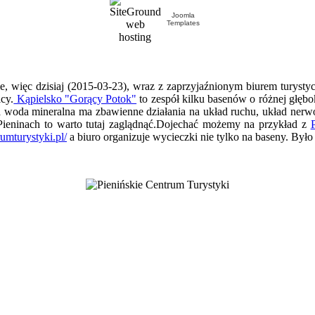
Joomla
Templates
, więc dzisiaj (2015-03-23), wraz z zaprzyjaźnionym biurem turystyc
cy.
Kąpielsko "Gorący Potok"
to zespół kilku basenów o różnej głębo
na woda mineralna ma zbawienne działania na układ ruchu, układ ne
w Pieninach to warto tutaj zaglądnąć.Dojechać możemy na przykład z
umturystyki.pl/
a biuro organizuje wycieczki nie tylko na baseny. Było