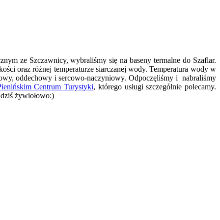
znym ze Szczawnicy, wybraliśmy się na baseny termalne do Szaflar.
kości oraz różnej temperaturze siarczanej wody. Temperatura wody w
rwowy, oddechowy i sercowo-naczyniowy. Odpoczęliśmy i nabraliśmy
Pienińskim Centrum Turystyki
, którego usługi szczególnie polecamy.
 dziś żywiołowo:)