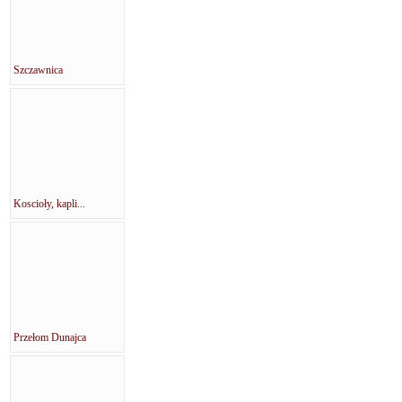
Szczawnica
Koscioły, kapli...
Przełom Dunajca