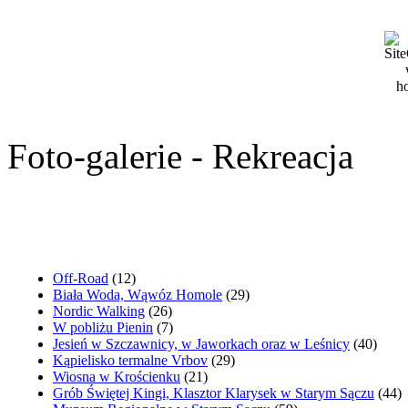
Foto-galerie - Rekreacja
Off-Road
(12)
Biała Woda, Wąwóz Homole
(29)
Nordic Walking
(26)
W pobliżu Pienin
(7)
Jesień w Szczawnicy, w Jaworkach oraz w Leśnicy
(40)
Kąpielisko termalne Vrbov
(29)
Wiosna w Krościenku
(21)
Grób Świętej Kingi, Klasztor Klarysek w Starym Sączu
(44)