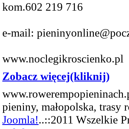
kom.602 219 716
e-mail: pieninyonline@pocz
www.noclegikroscienko.pl
Zobacz więcej(kliknij)
www.rowerempopieninach.pl
pieniny, małopolska, trasy
Joomla!
..::2011 Wszelkie P