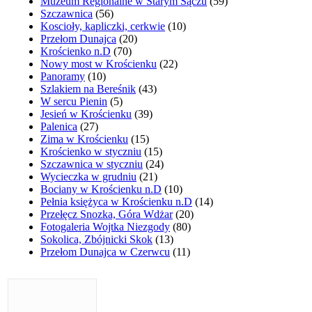
Muzeum Regionalne w Starym Sączu
(59)
Szczawnica
(56)
Koscioły, kapliczki, cerkwie
(10)
Przełom Dunajca
(20)
Krościenko n.D
(70)
Nowy most w Krościenku
(22)
Panoramy
(10)
Szlakiem na Bereśnik
(43)
W sercu Pienin
(5)
Jesień w Krościenku
(39)
Palenica
(27)
Zima w Krościenku
(15)
Krościenko w styczniu
(15)
Szczawnica w styczniu
(24)
Wycieczka w grudniu
(21)
Bociany w Krościenku n.D
(10)
Pełnia księżyca w Krościenku n.D
(14)
Przełęcz Snozka, Góra Wdżar
(20)
Fotogaleria Wojtka Niezgody
(80)
Sokolica, Zbójnicki Skok
(13)
Przełom Dunajca w Czerwcu
(11)