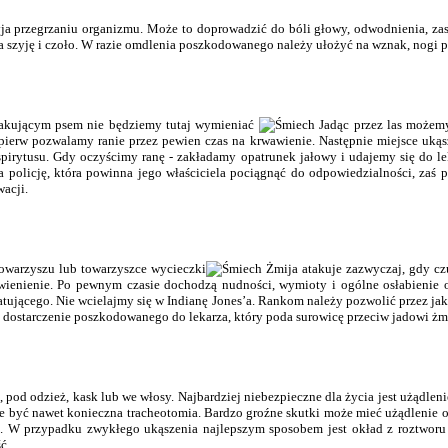
yja przegrzaniu organizmu. Może to doprowadzić do bóli głowy, odwodnienia, z
na szyję i czoło. W razie omdlenia poszkodowanego należy ułożyć na wznak, nogi 
atakującym psem nie będziemy tutaj wymieniać
Jadąc przez las możemy t
pierw pozwalamy ranie przez pewien czas na krwawienie. Następnie miejsce uką
irytusu. Gdy oczyścimy ranę - zakładamy opatrunek jałowy i udajemy się do le
a policję, która powinna jego właściciela pociągnąć do odpowiedzialności, zaś p
acji.
towarzyszu lub towarzyszce wycieczki
Żmija atakuje zazwyczaj, gdy czu
erwienienie. Po pewnym czasie dochodzą nudności, wymioty i ogólne osłabienie
atującego. Nie wcielajmy się w Indianę Jones’a. Rankom należy pozwolić przez ja
e dostarczenie poszkodowanego do lekarza, który poda surowicę przeciw jadowi żmi
pod odzież, kask lub we włosy. Najbardziej niebezpieczne dla życia jest użądlen
e być nawet konieczna tracheotomia. Bardzo groźne skutki może mieć użądlenie o
arza. W przypadku zwykłego ukąszenia najlepszym sposobem jest okład z roztwo
ć.