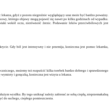
c lekarza, gdyż z pozoru niegroźnie wyglądający uraz może być bardzo poważny.
aszkowy, którego objawy mogą pojawić się nawet po kilku godzinach od wypadku.
wiaki wokół oczu, nierówność źrenic. Podawanie leków przeciwbólowych jest
cie. Gdy ból jest intensywny i nie przemija, konieczna jest pomoc lekarska,
eczniczego, możemy też rozpuścić kilka torebek bardzo dobrego i sprawdzonego
 wymioty i gorączką, konieczna jest wizyta u lekarza.
dużym wysiłku. By tego uniknąć należy zabierać ze sobą ciepłą, nieprzemakalną
zyć do suchego, ciepłego pomieszczenia.