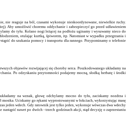
e, nie reaguje na ból, czasami wykonuje nieskoordynowane, niewielkie ruchy.
 niżej). Aby umożliwić choremu oddychanie i zabezpieczyć go przed udławieniem
chylamy do tyłu. Kolano nogi leżącej na podłożu uginamy i wysuwamy nieco do
odzeniem, otulając kurtką, śpiworem, itp. Natomiast w wypadku przegrzania i
ystąpić do szukania pomocy i transportu dla rannego. Przypominamy o telefonie
pierwszych objawów rozwijającej się choroby serca. Poszkodowanego układamy na
ychania. Po odzyskaniu przytomności podajemy mocną, słodką herbatę i środki
o układamy na wznak, głowę odchylamy mocno do tyłu, zaciskamy nozdrza i
1/3 mostka. Uciskamy go rękami wyprostowanymi w łokciach, wykorzystując masę
ówczas jeden wdech. Gdy ratownik jest tylko jeden, wykonuje wówczas dwa wdechy
nastąpić nawet po dwóch - trzech godzinach akcji, stąd decyzję o zaprzestaniu