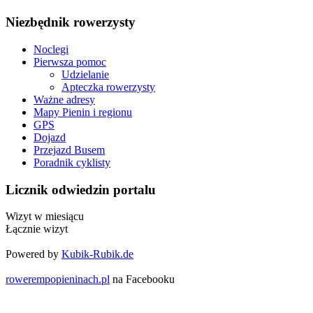
Niezbędnik rowerzysty
Noclegi
Pierwsza pomoc
Udzielanie
Apteczka rowerzysty
Ważne adresy
Mapy Pienin i regionu
GPS
Dojazd
Przejazd Busem
Poradnik cyklisty
Licznik odwiedzin portalu
Wizyt w miesiącu
Łącznie wizyt
Powered by
Kubik-Rubik.de
rowerempopieninach.pl
na Facebooku