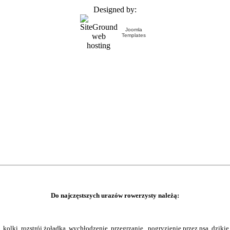
Designed by:
Joomla
Templates
Do najczęstszych urazów rowerzysty należą:
kolki, rozstrój żołądka, wychłodzenie, przegrzanie, pogryzienie przez psa, dzikie 