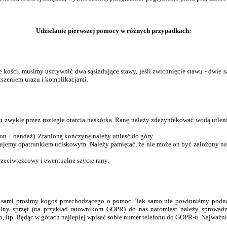
Udzielanie pierwszej pomocy w różnych przypadkach:
 kości, musimy usztywnić dwa sąsiadujące stawy, jeśli zwichnięcie stawu - dwie
kszeniem urazu i komplikacjami.
zwykle przez rozległe otarcia naskórka. Ranę należy zdezynfekować wodą utleni
 + bandaż). Zranioną kończynę należy unieść do góry.
amujemy opatrunkiem uciskowym. Należy pamiętać, że nie może on być założony na d
zeciwtężcowy i ewentualne szycie rany.
teśmy sami prosimy kogoś przechodzącego o pomoc. Tak samo nie powinniśmy po
ny sprzęt (na przykład ratownikom GOPR) do nas natomiast należy sprowadz
, itp. Będąc w górach najlepiej wpisać sobie numer telefonu do GOPR-u. Najważni