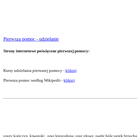
Pierwsza pomoc - udzielanie
Strony internetowe poświęcone pierwszej pomocy:
Kursy udzielania pierwszej pomocy -
kliknij
Pierwsza pomoc według Wikipedii -
kliknij
urazy kończyn, krwotoki, uraz kręgosłupa, uraz głowy, nagłe bóle nerek brzucha, 