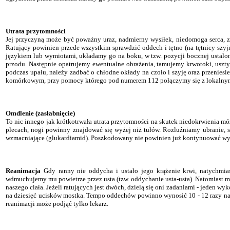
Utrata przytomności
Jej przyczyną może być poważny uraz, nadmierny wysiłek, niedomoga serca, z
Ratujący powinien przede wszystkim sprawdzić oddech i tętno (na tętnicy szyj
językiem lub wymiotami, układamy go na boku, w tzw. pozycji bocznej ustalo
przodu. Następnie opatrujemy ewentualne obrażenia, tamujemy krwotoki, uszt
podczas upału, należy zadbać o chłodne okłady na czoło i szyję oraz przenies
komórkowym, przy pomocy którego pod numerem 112 połączymy się z lokalny
Omdlenie (zasłabnięcie)
To nic innego jak krótkotrwała utrata przytomności na skutek niedokrwienia m
plecach, nogi powinny znajdować się wyżej niż tułów. Rozluźniamy ubranie, 
wzmacniające (glukardiamid). Poszkodowany nie powinien już kontynuować wyci
Reanimacja
Gdy ranny nie oddycha i ustało jego krążenie krwi, natychmi
wdmuchujemy mu powietrze przez usta (tzw. oddychanie usta-usta). Natomiast 
naszego ciała. Jeżeli ratujących jest dwóch, dzielą się oni zadaniami - jeden
na dziesięć ucisków mostka. Tempo oddechów powinno wynosić 10 - 12 razy na m
reanimacji może podjąć tylko lekarz.