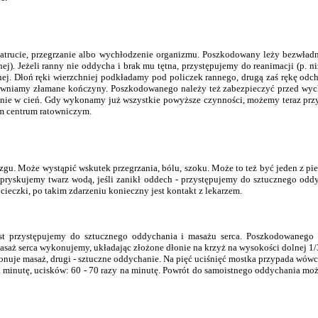
atrucie, przegrzanie albo wychłodzenie organizmu. Poszkodowany leży bezwładni
nej). Jeżeli ranny nie oddycha i brak mu tętna, przystępujemy do reanimacji (p.
nej. Dłoń ręki wierzchniej podkładamy pod policzek rannego, drugą zaś rękę od
ywniamy złamane kończyny. Poszkodowanego należy też zabezpieczyć przed wychł
ienie w cień. Gdy wykonamy już wszystkie powyższe czynności, możemy teraz prz
m centrum ratowniczym.
ózgu. Może wystąpić wskutek przegrzania, bólu, szoku. Może to też być jeden z 
spryskujemy twarz wodą, jeśli zanikł oddech - przystępujemy do sztucznego odd
eczki, po takim zdarzeniu konieczny jest kontakt z lekarzem.
ast przystępujemy do sztucznego oddychania i masażu serca. Poszkodowaneg
masaż serca wykonujemy, układając złożone dłonie na krzyż na wysokości dolnej 
 wykonuje masaż, drugi - sztuczne oddychanie. Na pięć uciśnięć mostka przypada w
inutę, ucisków: 60 - 70 razy na minutę. Powrót do samoistnego oddychania może 