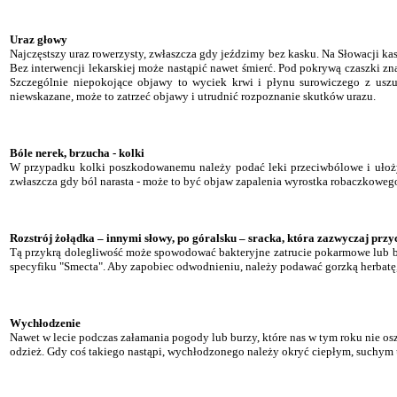
Uraz głowy
Najczęstszy uraz rowerzysty, zwłaszcza gdy jeździmy bez kasku. Na Słowacji k
Bez interwencji lekarskiej może nastąpić nawet śmierć. Pod pokrywą czaszki z
Szczególnie niepokojące objawy to wyciek krwi i płynu surowiczego z uszu
niewskazane, może to zatrzeć objawy i utrudnić rozpoznanie skutków urazu.
Bóle nerek, brzucha - kolki
W przypadku kolki poszkodowanemu należy podać leki przeciwbólowe i ułożyć 
zwłaszcza gdy ból narasta - może to być objaw zapalenia wyrostka robaczkoweg
Rozstrój żołądka – innymi słowy, po góralsku – sracka, która zazwyczaj przy
Tą przykrą dolegliwość może spowodować bakteryjne zatrucie pokarmowe lub bł
specyfiku "Smecta". Aby zapobiec odwodnieniu, należy podawać gorzką herbatę, l
Wychłodzenie
Nawet w lecie podczas załamania pogody lub burzy, które nas w tym roku nie o
odzież. Gdy coś takiego nastąpi, wychłodzonego należy okryć ciepłym, suchym u