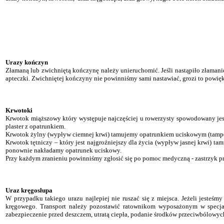
Urazy kończyn
Złamaną lub zwichniętą kończynę należy unieruchomić. Jeśli nastąpiło złamanie
apteczki. Zwichniętej kończyny nie powinniśmy sami nastawiać, grozi to powię
Krwotoki
Krwotok miąższowy który występuje najczęściej u rowerzysty spowodowany jest 
plaster z opatrunkiem.
Krwotok żylny (wypływ ciemnej krwi) tamujemy opatrunkiem uciskowym (tampon
Krwotok tętniczy – który jest najgroźniejszy dla życia (wypływ jasnej krwi) t
ponownie nakładamy opatrunek uciskowy.
Przy każdym zranieniu powinniśmy zgłosić się po pomoc medyczną - zastrzyk pr
Uraz kręgosłupa
W przypadku takiego urazu najlepiej nie ruszać się z miejsca. Jeżeli jes
kręgowego. Transport należy pozostawić ratownikom wyposażonym w specjal
zabezpieczenie przed deszczem, utratą ciepła, podanie środków przeciwbólowych