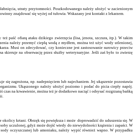
asłabnięcia, utraty przytomności. Poszkodowanego należy ułożyć w zacienionym
powinny znajdować się wyżej od tułowia. Wskazany jest kontakt z lekarzem.
eż paść ofiarą ataku dzikiego zwierzęcia (lisa, jenota, szczura, itp.). W takim
szenia należy przemyć ciepłą wodą z mydłem, można też użyć wody utlenionej,
karza. Musi on zdecydować, czy konieczne jest zastosowanie surowicy przeciw
sa skieruje na obserwację przez służby weterynaryjne. Jeśli zaś było to zwierzę
je się zagrożona, np. nadepnięciem lub najechaniem. Jej ukąszenie pozostawia
 organizmu. Ukąszonego należy ułożyć poziomo i podać do picia ciepły napój.
kiś czas na krwawienie, można też je dodatkowo naciąć i odsysać rozgrzaną bańką
i.
ie okolicy krtani. Obrzęk się powiększa i może doprowadzić do uduszenia się. W
soby uczulonej, gdyż może dojść wtedy do niewydolności krążenia i zapaści. W
ru sody oczyszczanej lub amoniaku, należy wypić również wapno. W przypadku