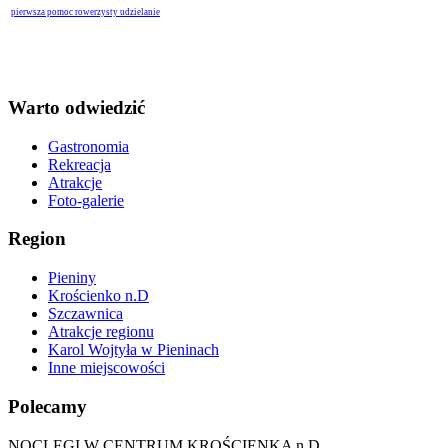
pierwsza pomoc rowerzysty udzielanie
Warto odwiedzić
Gastronomia
Rekreacja
Atrakcje
Foto-galerie
Region
Pieniny
Krościenko n.D
Szczawnica
Atrakcje regionu
Karol Wojtyła w Pieninach
Inne miejscowości
Polecamy
NOCLEGI W CENTRUM KROŚCIENKA n.D