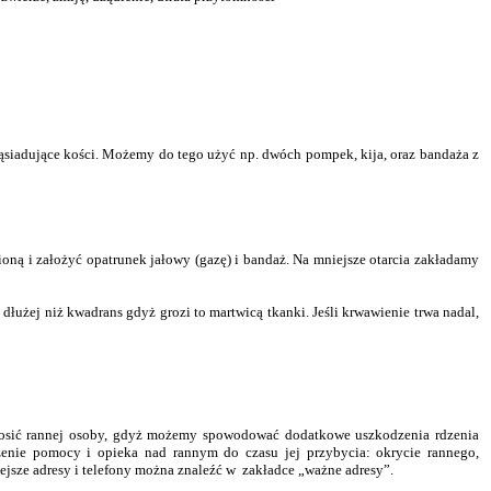
 sąsiadujące kości. Możemy do tego użyć np. dwóch pompek, kija, oraz bandaża z
oną i założyć opatrunek jałowy (gazę) i bandaż. Na mniejsze otarcia zakładamy
łużej niż kwadrans gdyż grozi to martwicą tkanki. Jeśli krwawienie trwa nadal,
dnosić rannej osoby, gdyż możemy spowodować dodatkowe uszkodzenia rdzenia
enie pomocy i opieka nad rannym do czasu jej przybycia: okrycie rannego,
ejsze adresy i telefony można znaleźć w zakładce „ważne adresy”.