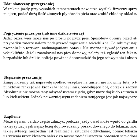
Udar słoneczny (przegrzanie)
W trakcie jazdy przy wysokich temperaturach powietrza wysiłek fizyczny sprz
miejscu, podać dużą ilość zimnych płynów do picia oraz zrobić chłodny okład 
Pogryzienie przez psa (lub inne dzikie zwierzę)
Jadąc przez wieś może nas po prostu pogryźć pies. Sposobów obrony przed 
przypadku zawsze należy podejrzewać zagrożenie wścieklizną. Co robimy: naj
riwanolu lub roztworu nadmanganianu potasu. Nie można używać jodyny ani sp
wściekliźnie. Jeżeli zaatakował nas pies domowy, należy też zgłosić ten fakt n
bezpańskie lub dzikie, policja powinna doprowadzić do jego schwytania i obserw
Ukąszenie przez żmiję
Żmiję możemy tak naprawdę spotkać wszędzie na trasie i nie mówimy tutaj o 
punktowe ranki (dwie kropki w jednej linii), powodujące ból, obrzęk i zacz
Absolutnie nie można rany odsysać ustami z jadu, gdyż może dojść do zatrucia r
lub kieliszkiem. Jednak najważniejszym zadaniem ratującego jest jak najszybsz
Użądlenie
Może się nam bardzo często zdarzyć, podczas jazdy owad może wpaść do gardła, 
takiej sytuacji jak najszybciej doprowadzamy poszkodowanego do lekarza, moż
takiej sytuacji niezbędna jest reanimacja, sztuczne oddychanie, pomoc lek
ugryzienia przez kleszcza należy go posmarować tłuszczem, powinien sam odpaś