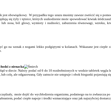
ask jest obowiązkowy. W przypadku tego urazu musimy zawsze zwrócić się o pomo
najdują się żyły i tętnice, których uszkodzenie może spowodować krwiak śródcz
 lub nosa, ból głowy, wymioty i nudności, zaburzenia równowagi, wzroku, kr
go na wznak z nogami lekko podgiętymi w kolanach. Wskazane jest ciepłe okry
o.
chodzi z nienacka
ąd w diecie. Należy podać od 6 do 10 rozdrobnionych w wodzie tabletek węgla l
ub colę, ale odgazowaną. Gdy zatrucie nie ustępuje i obok biegunki pojawiają się
szczędzały, może dojść do wychłodzenia organizmu, podatnego na to zwłaszcza po 
braniem, podać ciepłe napoje i środki wzmacniające oraz jak najszybciej dostarc