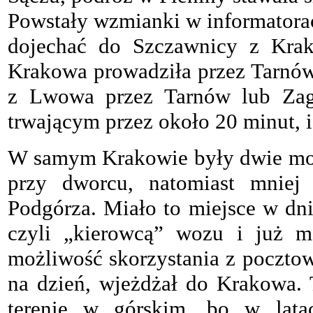
Powstały wzmianki w informatorac
dojechać do Szczawnicy z Kra
Krakowa prowadziła przez Tarnów 
z Lwowa przez Tarnów lub Zag
trwającym przez około 20 minut, i
W samym Krakowie były dwie moż
przy dworcu, natomiast mniej
Podgórza. Miało to miejsce w dni 
czyli „kierowcą” wozu i już mó
możliwość skorzystania z poczto
na dzień, wjeżdżał do Krakowa. 
terenie w górskim, bo w lata