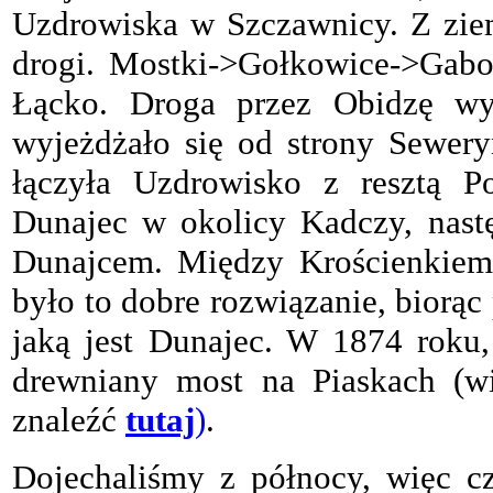
Uzdrowiska w Szczawnicy. Z ziem
drogi. Mostki->Gołkowice->Gaboń
Łącko. Droga przez Obidzę wy
wyjeżdżało się od strony Sewery
łączyła Uzdrowisko z resztą P
Dunajec w okolicy Kadczy, nast
Dunajcem. Między Krościenkiem 
było to dobre rozwiązanie, biorąc
jaką jest Dunajec. W 1874 roku
drewniany most na Piaskach (wi
znaleźć
tutaj
)
.
Dojechaliśmy z północy, więc c