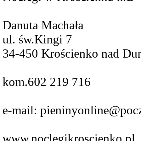
Danuta Machała
ul. św.Kingi 7
34-450 Krościenko nad Du
kom.602 219 716
e-mail: pieninyonline@pocz
www.noclegikroscienko.pl