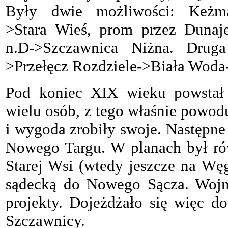
Były dwie możliwości: Keżmar
>Stara Wieś, prom przez Dunaj
n.D->Szczawnica Niżna. Drug
>Przełęcz Rozdziele->Biała Woda
Pod koniec XIX wieku powstał
wielu osób, z tego właśnie powodu
i wygoda zrobiły swoje. Następne
Nowego Targu. W planach był rów
Starej Wsi (wtedy jeszcze na Wę
sądecką do Nowego Sącza. Wojna
projekty. Dojeżdżało się więc 
Szczawnicy.